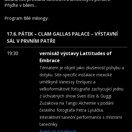
Přijďte v bílém…
Program Bílé milongy:
17.6. PÁTEK – CLAM GALLAS PALACE – VÝSTAVNÍ
SÁL V PRVNÍM PATŘE
19:30
vernisáž výstavy Lattitudes of
Embrace
Tématem je objetí jako zkušenost pohybu a
dotyku. Site-specific instalace mexické
umělkyně Vanessy Enríquez a
velkoformátové fotografie zachycující jednu
z úchvatných show Sven Elze & Guggi
Zuzakova na Tango Alchemie v podání
českého fotografa Petra Lysáčka.
Interaktivní taneční performance s místními
tanečníky.
Event on Facebook