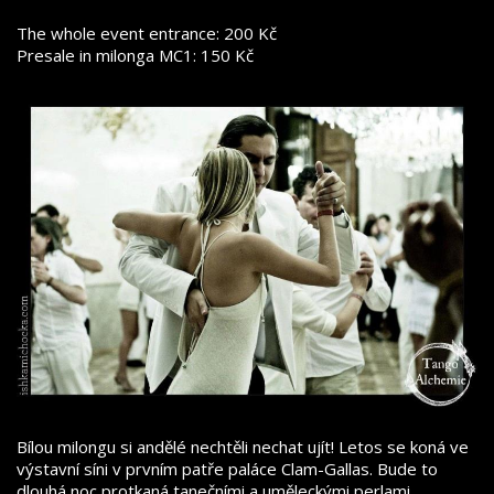
The whole event entrance: 200 Kč
Presale in milonga MC1: 150 Kč
Bílou milongu si andělé nechtěli nechat ujít! Letos se koná ve
výstavní síni v prvním patře paláce Clam-Gallas. Bude to
dlouhá noc protkaná tanečními a uměleckými perlami.